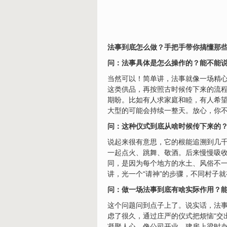
法事到底怎么做？手把手带你搞懂那
问：法事具体是怎么操作的？能不能
当然可以！简单讲，法事就像一场精心
这类供品，再按照古时候传下来的流
期盼。比如有人求家庭和睦，有人希望
大型的可能会持续一整天。放心，你
问：这种仪式到底从啥时候传下来的
说起来很有意思，它的根能追溯到几
一起点火、跳舞、敬酒。后来慢慢吸收
同，是因为每个地方的水土、风俗不
讲，光一个“请神”的步骤，不同村子
问：做一场法事到底有啥实际作用？
这个问题问到点子上了。说实话，法事
虑了很久，通过庄严的仪式把烦恼“交
凝聚人心。像公司开业、建房上梁时