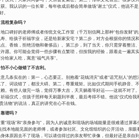
获。我认识的一位长辈，每年收成后都会简单做场“谢土”仪式，他说不
好。
？流程复杂吗？
地口碑好的老师傅或者传统文化工作室（千万别信网上那种“包你发财”
祝寿、给孩子祈福学业，还是给新家安宅？第二步，对方会根据你的情况
糕点、香烛，拒绝活物和奢侈品）。第三步，到了当天，你只需穿着整洁
默许愿。你可能会觉得一些步骤有点繁琐，但按我的经验，跟着走一遍其
分给家人吃，寓意“福气共享”。
？怕不小心做错了不吉利。
意几条实在的：第一，心态要正。别抱着“花钱消灾”或者“诅咒别人”的想
忘了、词说错了，都没大碍。第二，尊重规矩。比如仪式期间手机静音、
依赖。有些人做完一场，觉得万事大吉，天天躺着等好运——这就不对了
祈福仪式，但孩子照样每天刷题到半夜，最后考得不错。他说“仪式给我
昂贵法物”的说法，真正的讲究在心不在钱。
，靠谱吗？
重“现场”和“亲身参与”，因为人的诚意和现场的场域能量是很难通过屏幕
先找本地能见面的老师傅，或者参加社区、文化馆组织的公开活动，亲眼
为身体原因去不了现场，可以请信得过的亲友帮忙录像，但最好还是亲自