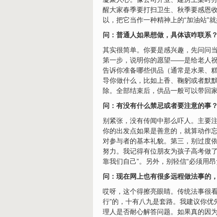
醒大家春季要打扫卫生、秋季要感恩收
以，把它当作一种精神上的“加油站”就
问：普通人如果想做，具体该咋联系
其实很简单。你要是感兴趣，先问问当
第一步，说明你的愿望——是给老人
告诉你准备哪些供品（通常是水果、
导你做什么，比如上香、鞠躬或者默
除。全部结束后，供品一般可以带回家
问：有没有什么禁忌或者要注意的事
别紧张，没有传闻中那么吓人。主要注
你的出发点如果是善意的，就算动作
对参与者的基本礼貌。第三，别过度
努力。我记得有位朋友为孩子高考做了
靠我们自己”。另外，别轻信“必须用
问：现在网上也有很多远程做法事的
哎呀，这个得擦亮眼睛。传统法事很看
行”的，十有八九是套路。我建议你优
理人是否耐心解答问题。如果真的因