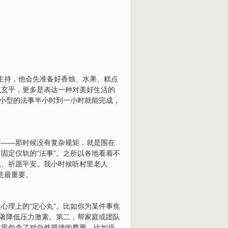
）主持，他会先准备好香烛、水果、糕点
么玄乎，更多是表达一种对美好生活的
般小型的法事半小时到一小时就能完成，
拜——那时候没有复杂规矩，就是围在
固定仪轨的“法事”。之所以各地看着不
然、祈愿平安。我小时候听村里老人
意最重要。
心理上的“定心丸”。比如你为某件事焦
显著降低压力激素。第二，帮家庭或团队
式里包含了对自然规律的尊重，比如提