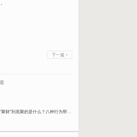
了。
下一篇

忌
道教聚财的八种行为 道教文化里的"聚财"到底聚的是什么？八种行为帮你搞懂真正的大门在哪里