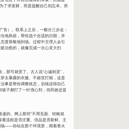
是为了求发财，而是提醒自己别忘本。所
的广告）。联系上之后，一般分三步走：
和当地风俗，帮你选个合适的日期，并
、态度恭敬地到场。过程中主理人会引
实挺治愈的，就像完成一次心灵大扫
法，那可就歪了。古人说“心诚则灵”，
不穿太暴露的衣服、不嬉笑打闹，这是
。法事是帮你调整状态，后续还得自己
和孩子都打了一针强心剂，但药效还是
传递的。网上那些“不用见面、转账就
看看流程是否庄重、供品是否新鲜、主
到场——你站在那个环境里，闻着香火