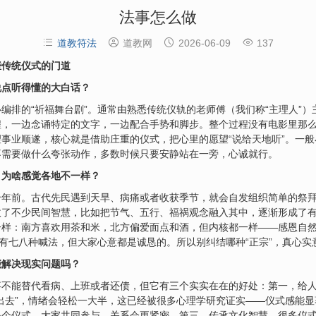
法事怎么做




道教符法
道教网
2026-06-09
137
些传统仪式的门道
说点听得懂的大白话？
编排的“祈福舞台剧”。通常由熟悉传统仪轨的老师傅（我们称“主理人”
程，一边念诵特定的文字，一边配合手势和脚步。整个过程没有电影里那
事业顺遂，核心就是借助庄重的仪式，把心里的愿望“说给天地听”。一
不需要做什么夸张动作，多数时候只要安静站在一旁，心诚就行。
？为啥感觉各地不一样？
千年前。古代先民遇到天旱、病痛或者收获季节，就会自发组织简单的祭
了不少民间智慧，比如把节气、五行、福祸观念融入其中，逐渐形成了有
一样：南方喜欢用茶和米，北方偏爱面点和酒，但内核都一样——感恩自
就有七八种喊法，但大家心意都是诚恳的。所以别纠结哪种“正宗”，真心实
能解决现实问题吗？
不能替代看病、上班或者还债，但它有三个实实在在的好处：第一，给人
出去”，情绪会轻松一大半，这已经被很多心理学研究证实——仪式感能
办个仪式，大家共同参与，关系会更紧密。第三，传承文化智慧。很多仪